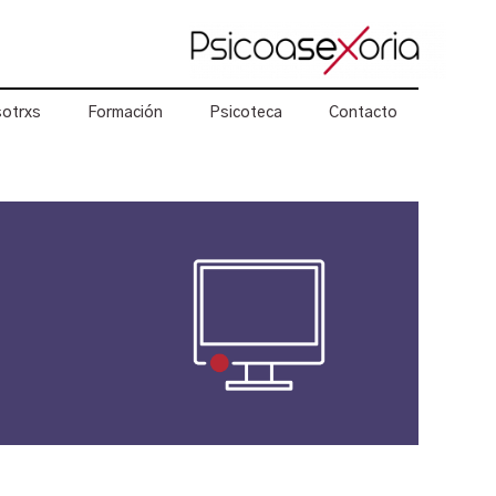
otrxs
Formación
Psicoteca
Contacto