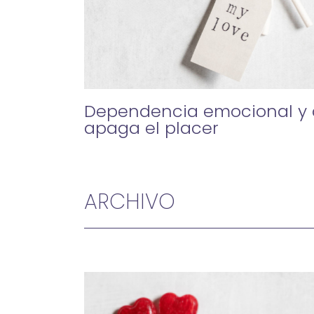
Dependencia emocional y 
apaga el placer
ARCHIVO