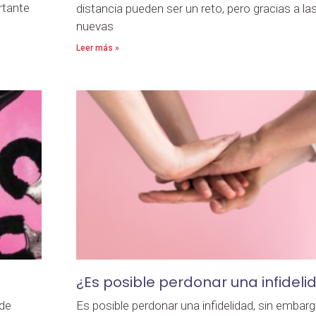
rtante
distancia pueden ser un reto, pero gracias a la
nuevas
Leer más »
¿Es posible perdonar una infideli
 de
Es posible perdonar una infidelidad, sin embarg