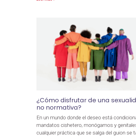
¿Cómo disfrutar de una sexuali
no normativa?
En un mundo donde el deseo está condicion
mandatos cishetero, monógamos y genitale
cualquier práctica que se salga del guion se 