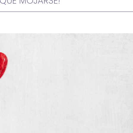
 QUE MOJARSE!