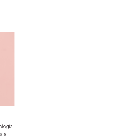
ología
s a