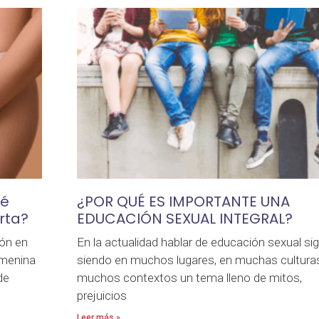
ué
¿POR QUÉ ES IMPORTANTE UNA
rta?
EDUCACIÓN SEXUAL INTEGRAL?
ón en
En la actualidad hablar de educación sexual si
emenina
siendo en muchos lugares, en muchas cultura
de
muchos contextos un tema lleno de mitos,
prejuicios
Leer más »