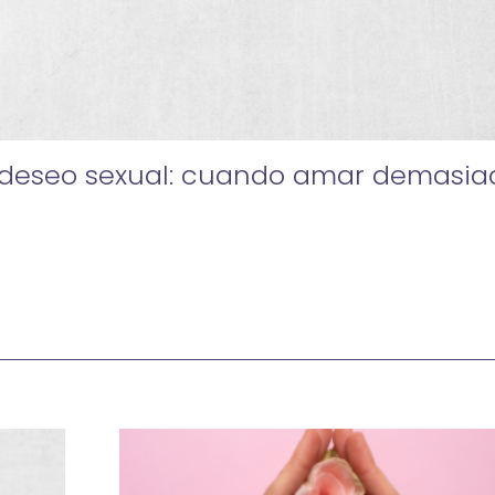
deseo sexual: cuando amar demasia