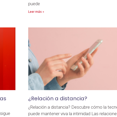
puede
Leer más »
tas
¿Relación a distancia?
¿Relación a distancia? Descubre cómo la tecn
 sigue
puede mantener viva la intimidad Las relacione