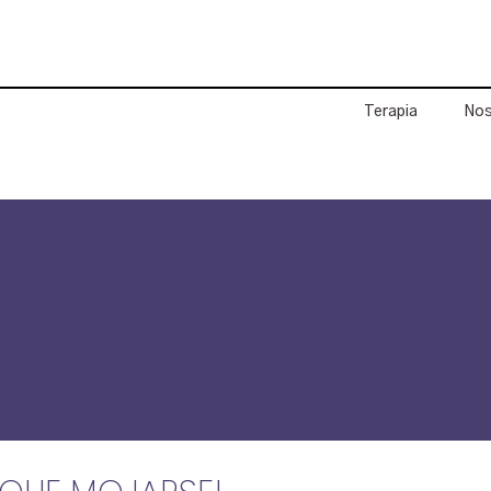
Terapia
Nos