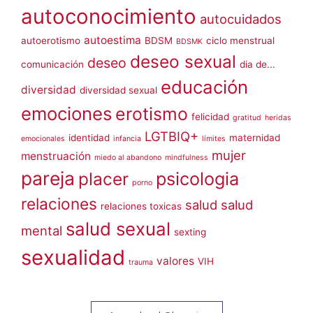
autoconocimiento
autocuidados
autoestima
autoerotismo
BDSM
ciclo menstrual
BDSMK
deseo sexual
deseo
comunicación
dia de...
educación
diversidad
diversidad sexual
emociones
erotismo
felicidad
gratitud
heridas
LGTBIQ+
identidad
maternidad
emocionales
infancia
límites
mujer
menstruación
miedo al abandono
mindfulness
pareja
placer
psicologia
porno
relaciones
salud
salud
relaciones toxicas
salud sexual
mental
sexting
sexualidad
valores
VIH
trauma