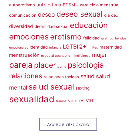
autoestima
autoerotismo
BDSM
ciclo menstrual
BDSMK
deseo sexual
deseo
comunicación
dia de...
educación
diversidad
diversidad sexual
emociones
erotismo
felicidad
gratitud
heridas
LGTBIQ+
identidad
maternidad
emocionales
infancia
límites
mujer
menstruación
miedo al abandono
mindfulness
pareja
placer
psicologia
porno
relaciones
salud
salud
relaciones toxicas
salud sexual
mental
sexting
sexualidad
valores
VIH
trauma
Accede al Gloxario