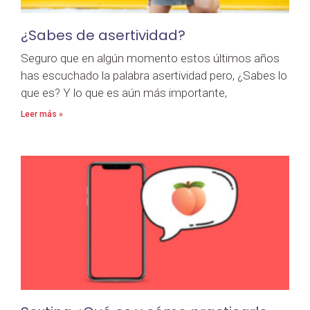
¿Sabes de asertividad?
Seguro que en algún momento estos últimos años
has escuchado la palabra asertividad pero, ¿Sabes lo
que es? Y lo que es aún más importante,
Leer más »