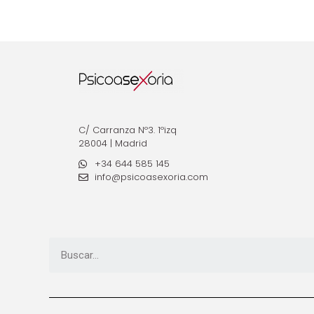
C/ Carranza Nº3. 1ºizq
28004 | Madrid
+34 644 585 145
info@psicoasexoria.com