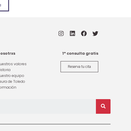
a
osotrxs
1ª consulta gratis
uestros valores
Reserva tu cita
istoria
uestro equipo
aura de Toledo
ormación