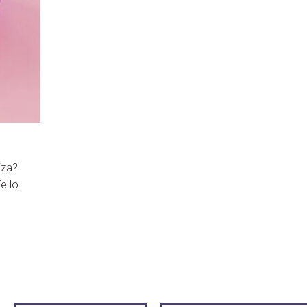
iza?
e lo