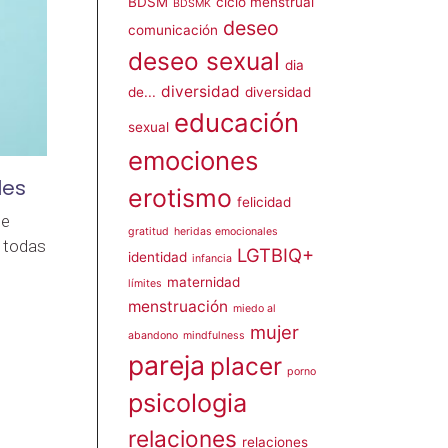
BDSM
ciclo menstrual
BDSMK
deseo
comunicación
deseo sexual
dia
diversidad
de...
diversidad
educación
sexual
emociones
les
erotismo
felicidad
se
gratitud
heridas emocionales
 todas
LGTBIQ+
identidad
infancia
maternidad
límites
menstruación
miedo al
mujer
abandono
mindfulness
pareja
placer
porno
psicologia
relaciones
relaciones