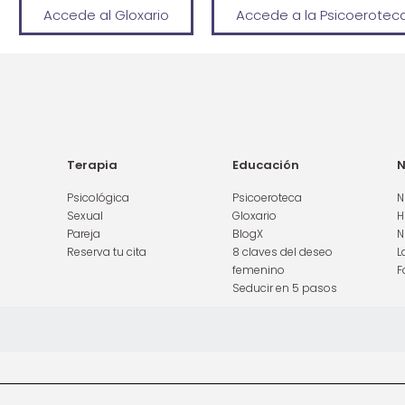
Accede al Gloxario
Accede a la Psicoerotec
Terapia
Educación
N
Psicológica
Psicoeroteca
N
Sexual
Gloxario
H
Pareja
BlogX
N
Reserva tu cita
8 claves del deseo
L
femenino
F
Seducir en 5 pasos