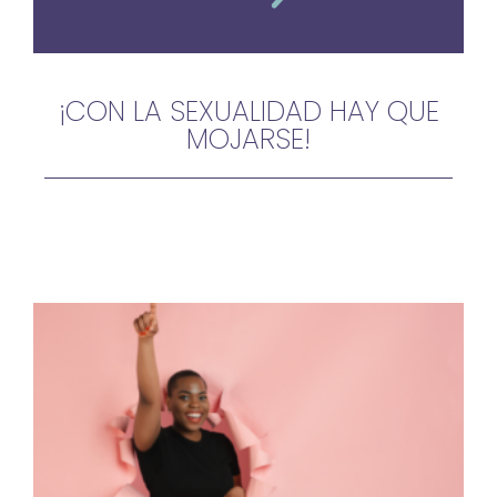
¡CON LA SEXUALIDAD HAY QUE
MOJARSE!