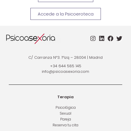
Accede a la Psicoeroteca
C/ Carranza Nº3. 1ºizq – 28004 | Madrid
+34 644 585 145
info@psicoasexoria.com
Terapia
Psicológica
Sexual
Pareja
Reserva tu cita