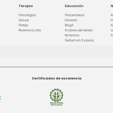
Terapia
Educación
N
Psicológica
Psicoeroteca
N
Sexual
Gloxario
H
Pareja
BlogX
N
Reserva tu cita
8 claves del deseo
L
femenino
F
Seducir en 5 pasos
Certificados de excelencia