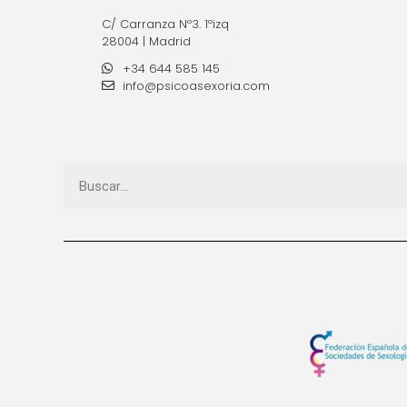
C/ Carranza Nº3. 1ºizq
28004 | Madrid
+34 644 585 145
info@psicoasexoria.com