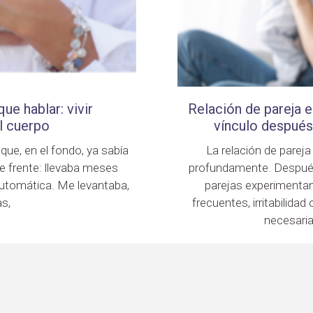
ue hablar: vivir
Relación de pareja 
l cuerpo
vínculo después
ue, en el fondo, ya sabía
La relación de parej
e frente: llevaba meses
profundamente. Después
utomática. Me levantaba,
parejas experimentan
s,
frecuentes, irritabilid
necesari