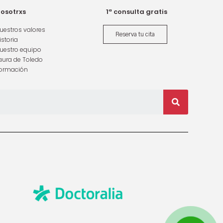
osotrxs
1ª consulta gratis
uestros valores
Reserva tu cita
istoria
uestro equipo
aura de Toledo
ormación