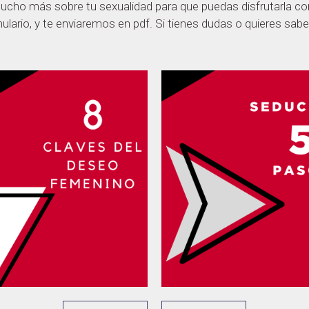
cho más sobre tu sexualidad para que puedas disfrutarla con
rmulario, y te enviaremos en pdf. Si tienes dudas o quieres s