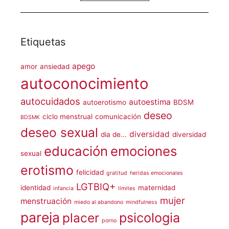
Etiquetas
apego
amor
ansiedad
autoconocimiento
autocuidados
autoestima
autoerotismo
BDSM
deseo
ciclo menstrual
comunicación
BDSMK
deseo sexual
diversidad
dia de...
diversidad
educación
emociones
sexual
erotismo
felicidad
gratitud
heridas emocionales
LGTBIQ+
identidad
maternidad
infancia
límites
mujer
menstruación
miedo al abandono
mindfulness
pareja
placer
psicologia
porno