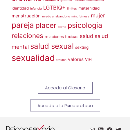
LGTBIQ+
identidad
maternidad
infancia
límites
mujer
menstruación
miedo al abandono
mindfulness
pareja
placer
psicologia
porno
relaciones
salud
salud
relaciones toxicas
salud sexual
mental
sexting
sexualidad
valores
VIH
trauma
Accede al Gloxario
Accede a la Psicoeroteca