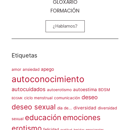
GLOXARIO
FORMACIÓN
¿Hablamos?
Etiquetas
apego
amor
ansiedad
autoconocimiento
autocuidados
autoestima
autoerotismo
BDSM
deseo
ciclo menstrual
comunicación
BDSMK
deseo sexual
diversidad
dia de...
diversidad
educación
emociones
sexual
erotismo
felicidad
gratitud
heridas emocionales