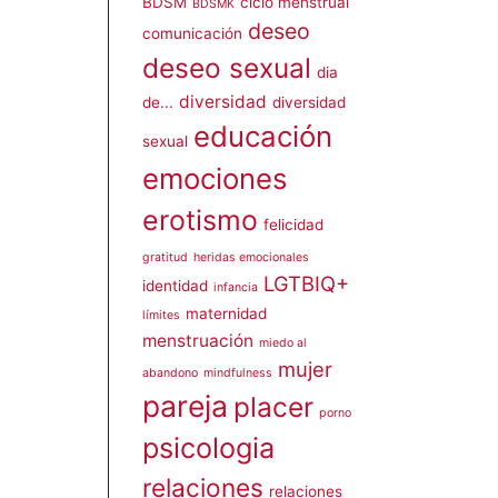
BDSM
ciclo menstrual
BDSMK
deseo
comunicación
deseo sexual
dia
diversidad
de...
diversidad
educación
sexual
emociones
erotismo
felicidad
gratitud
heridas emocionales
LGTBIQ+
identidad
infancia
maternidad
límites
menstruación
miedo al
mujer
abandono
mindfulness
pareja
placer
porno
psicologia
relaciones
relaciones