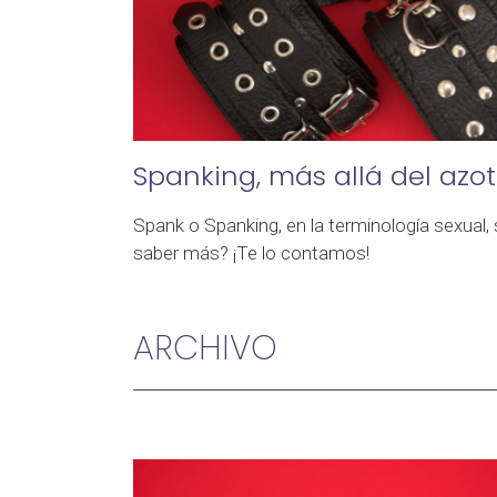
Spanking, más allá del azo
Spank o Spanking, en la terminología sexual, s
saber más? ¡Te lo contamos!
ARCHIVO