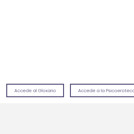
Accede al Gloxario
Accede a la Psicoerotec