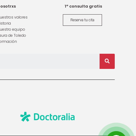
osotrxs
1ª consulta gratis
uestros valores
Reserva tu cita
istoria
uestro equipo
aura de Toledo
ormación