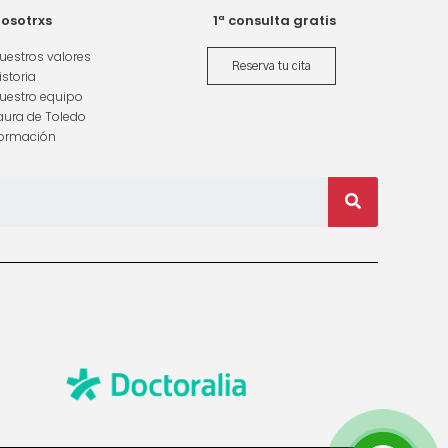
osotrxs
1ª consulta gratis
uestros valores
Reserva tu cita
istoria
uestro equipo
aura de Toledo
ormación