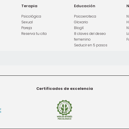
Terapia
Educación
N
Psicológica
Psicoeroteca
N
Sexual
Gloxario
H
Pareja
BlogX
N
Reserva tu cita
8 claves del deseo
L
femenino
F
Seducir en 5 pasos
Certificados de excelencia