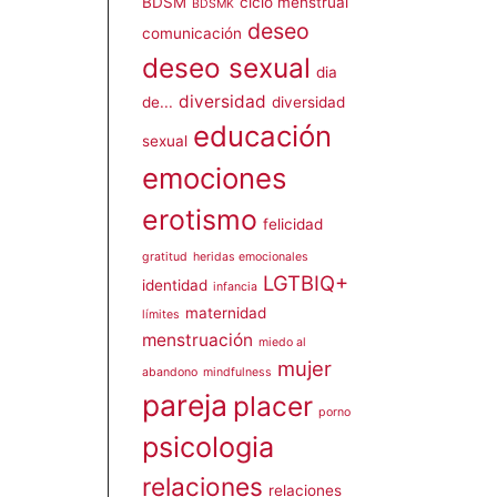
BDSM
ciclo menstrual
BDSMK
deseo
comunicación
deseo sexual
dia
diversidad
de...
diversidad
educación
sexual
emociones
erotismo
felicidad
gratitud
heridas emocionales
LGTBIQ+
identidad
infancia
maternidad
límites
menstruación
miedo al
mujer
abandono
mindfulness
pareja
placer
porno
psicologia
relaciones
relaciones