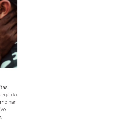
itas
según la
Cómo han
ivo
ás