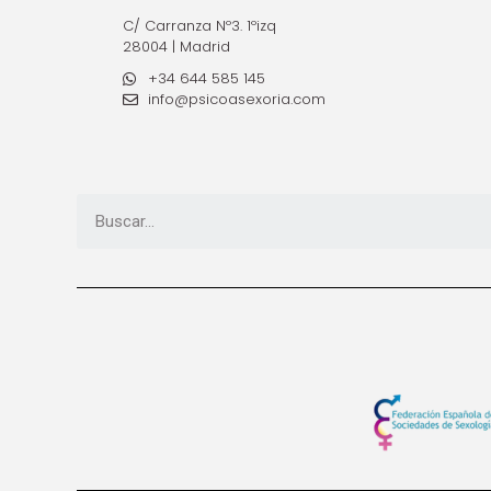
C/ Carranza Nº3. 1ºizq
28004 | Madrid
+34 644 585 145
info@psicoasexoria.com