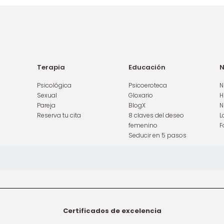
Terapia
Educación
N
Psicológica
Psicoeroteca
N
Sexual
Gloxario
H
Pareja
BlogX
N
Reserva tu cita
8 claves del deseo
L
femenino
F
Seducir en 5 pasos
Certificados de excelencia