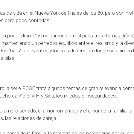
rias de vida en el Nueva York de finales de los 80, pero son h
tes pero poco contadas.
n poco “drama” y me parece normal pues trata temas difíciles
o manteniendo un perfecto equilibrio entre el realismo y la div
n los “balls” los eventos y lugares de reunión donde se animan
s pilas.
o la serie POSE trata algunos temas de gran relevancia como l
ucho cariño el VIH y Sida, los miedos e inseguridades.
 amplio sentido, el amor romántico y el amor de la familia, l
s, las relaciones de pareja.
 tema de la familia, la mayoría de los personajes por su con