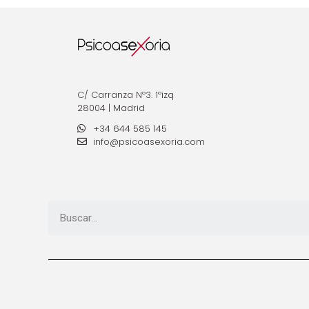
C/ Carranza Nº3. 1ºizq
28004 | Madrid
+34 644 585 145
info@psicoasexoria.com