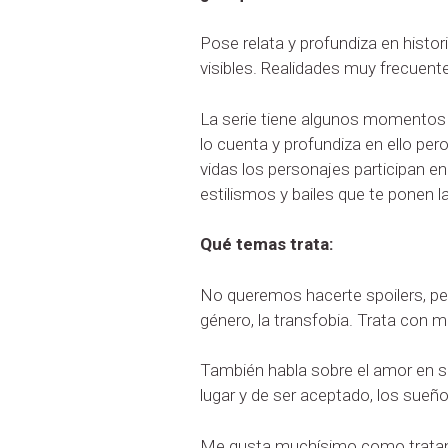
Pose relata y profundiza en histo
visibles. Realidades muy frecuen
La serie tiene algunos momentos u
lo cuenta y profundiza en ello per
vidas los personajes participan e
estilismos y bailes que te ponen la
Qué temas trata:
No queremos hacerte spoilers, per
género, la transfobia. Trata con m
También habla sobre el amor en su
lugar y de ser aceptado, los sueño
Me gusta muchísimo como tratan el