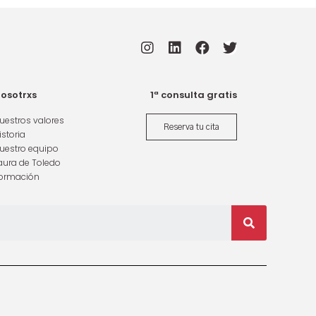
osotrxs
1ª consulta gratis
uestros valores
Reserva tu cita
istoria
uestro equipo
aura de Toledo
ormación