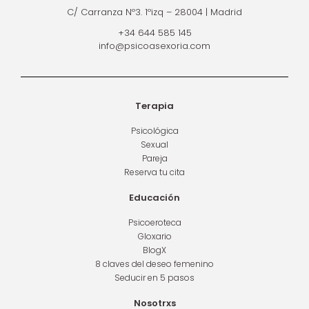
C/ Carranza Nº3. 1ºizq – 28004 | Madrid
+34 644 585 145
info@psicoasexoria.com
Terapia
Psicológica
Sexual
Pareja
Reserva tu cita
Educación
Psicoeroteca
Gloxario
BlogX
8 claves del deseo femenino
Seducir en 5 pasos
Nosotrxs